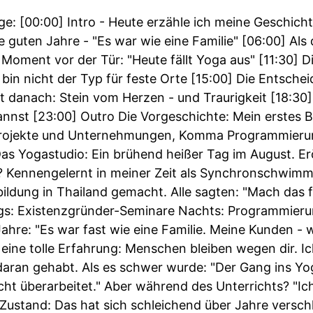
 [00:00] Intro - Heute erzähle ich meine Geschichte
 guten Jahre - "Es war wie eine Familie" [06:00] Als 
oment vor der Tür: "Heute fällt Yoga aus" [11:30] Di
h bin nicht der Typ für feste Orte [15:00] Die Entsch
 danach: Stein vom Herzen - und Traurigkeit [18:30]
annst [23:00] Outro Die Vorgeschichte: Mein erstes 
Projekte und Unternehmungen, Komma Programmierung"
Das Yogastudio: Ein brühend heißer Tag im August. E
Kennengelernt in meiner Zeit als Synchronschwimme
ildung in Thailand gemacht. Alle sagten: "Mach das 
ags: Existenzgründer-Seminare Nachts: Programmier
ahre: "Es war fast wie eine Familie. Meine Kunden - 
t eine tolle Erfahrung: Menschen bleiben wegen dir. Ic
 daran gehabt. Als es schwer wurde: "Der Gang ins Yog
icht überarbeitet." Aber während des Unterrichts? "Ic
Zustand: Das hat sich schleichend über Jahre versch