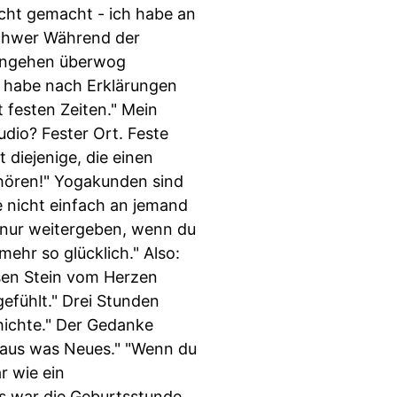
icht gemacht - ich habe an
schwer Während der
Hingehen überwog
h habe nach Erklärungen
t festen Zeiten." Mein
udio? Fester Ort. Feste
 diejenige, die einen
ufhören!" Yogakunden sind
 nicht einfach an jemand
t nur weitergeben, wenn du
mehr so glücklich." Also:
esen Stein vom Herzen
gefühlt." Drei Stunden
chichte." Der Gedanke
daraus was Neues." "Wenn du
r wie ein
as war die Geburtsstunde