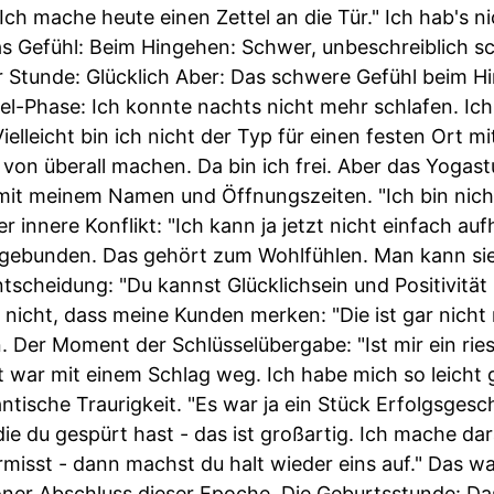
Ich mache heute einen Zettel an die Tür." Ich hab's n
s Gefühl: Beim Hingehen: Schwer, unbeschreiblich 
r Stunde: Glücklich Aber: Das schwere Gefühl beim 
bel-Phase: Ich konnte nachts nicht mehr schlafen. Ic
ielleicht bin ich nicht der Typ für einen festen Ort mi
von überall machen. Da bin ich frei. Aber das Yogast
mit meinem Namen und Öffnungszeiten. "Ich bin nicht
er innere Konflikt: "Ich kann ja jetzt nicht einfach a
gebunden. Das gehört zum Wohlfühlen. Man kann sie
tscheidung: "Du kannst Glücklichsein und Positivitä
te nicht, dass meine Kunden merken: "Die ist gar nicht 
. Der Moment der Schlüsselübergabe: "Ist mir ein ri
st war mit einem Schlag weg. Ich habe mich so leicht 
ntische Traurigkeit. "Es war ja ein Stück Erfolgsges
 die du gespürt hast - das ist großartig. Ich mache 
misst - dann machst du halt wieder eins auf." Das wa
öner Abschluss dieser Epoche. Die Geburtsstunde: D