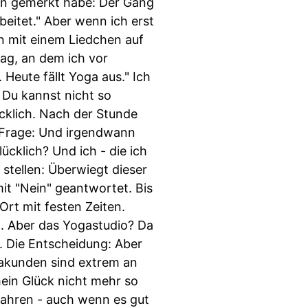
wann gemerkt habe: Der Gang
beitet." Aber wenn ich erst
n mit einem Liedchen auf
ag, an dem ich vor
Heute fällt Yoga aus." Ich
 Du kannst nicht so
cklich. Nach der Stunde
e Frage: Und irgendwann
ücklich? Und ich - die ich
stellen: Überwiegt dieser
it "Nein" geantwortet. Bis
Ort mit festen Zeiten.
i. Aber das Yogastudio? Da
. Die Entscheidung: Aber
akunden sind extrem an
ein Glück nicht mehr so
 Jahren - auch wenn es gut