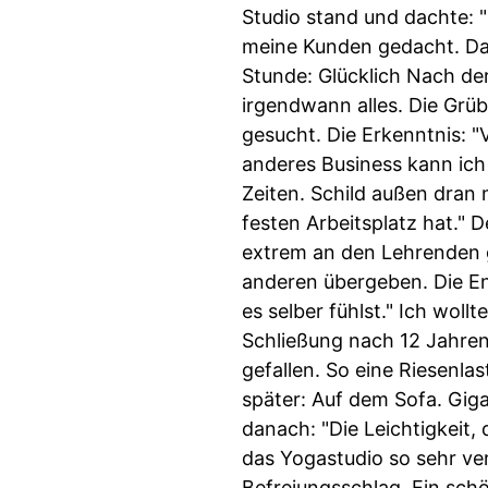
Studio stand und dachte: "
meine Kunden gedacht. Da
Stunde: Glücklich Nach de
irgendwann alles. Die Grü
gesucht. Die Erkenntnis: "V
anderes Business kann ich 
Zeiten. Schild außen dran 
festen Arbeitsplatz hat." D
extrem an den Lehrenden 
anderen übergeben. Die En
es selber fühlst." Ich woll
Schließung nach 12 Jahren
gefallen. So eine Riesenla
später: Auf dem Sofa. Giga
danach: "Die Leichtigkeit,
das Yogastudio so sehr ver
Befreiungsschlag. Ein sch