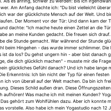
ich. Als es anfing, schwer zu werden: Bis ich irgend
hwer. Am Anfang dachte ich: "Du bist vielleicht überar
ich war der glücklichste Mensch auf der Welt. Und bi
aufen. Der Moment vor der Tür: Und dann kam der T
d dachte: "Ich mache heute einen Zettel an die Tür. 
habe an meine Kunden gedacht. Die freuen sich drauf.
habe die Stunde gemacht. War während der Stunde glü
fühl beim Hingehen - das wurde immer schlimmer. Di
 ist da los? Du gehst ungern hin - aber bist danach gl
, die dich glücklich machen" - musste mir die Frage 
ein glückliches Gefühl danach? Und ich habe lange m
ie Erkenntnis: Ich bin nicht der Typ für einen festen 
 ich von überall auf der Welt machen. Da bin ich fre
tung. Dieses Schild außen dran. Diese Öffnungszeiten
ach aufhören! Was mache ich mit meinen Kunden? Yog
Das gehört zum Wohlfühlen dazu. Aber ich konnte m
as vorstelle. Also habe ich mein Yogastudio nach 12