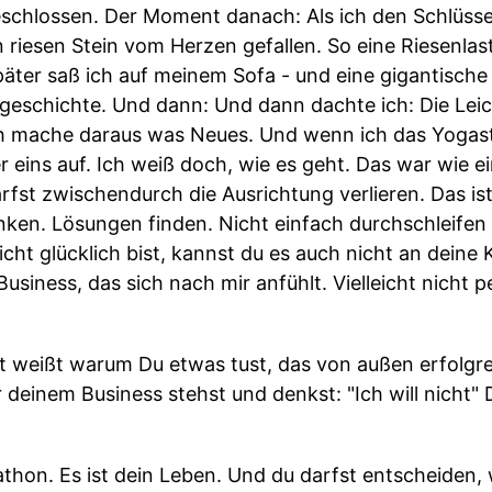
eschlossen. Der Moment danach: Als ich den Schlüsse
n riesen Stein vom Herzen gefallen. So eine Riesenla
päter saß ich auf meinem Sofa - und eine gigantische
sgeschichte. Und dann: Und dann dachte ich: Die Leich
 Ich mache daraus was Neues. Und wenn ich das Yogast
 eins auf. Ich weiß doch, wie es geht. Das war wie e
arfst zwischendurch die Ausrichtung verlieren. Das is
ken. Lösungen finden. Nicht einfach durchschleifen 
icht glücklich bist, kannst du es auch nicht an dein
usiness, das sich nach mir anfühlt. Vielleicht nicht p
t weißt warum Du etwas tust, das von außen erfolgrei
r deinem Business stehst und denkst: "Ich will nicht" D
thon. Es ist dein Leben. Und du darfst entscheiden, w