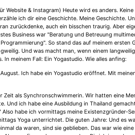
Website & Instagram) Heute wird es anders. Keine 
erzähle ich dir eine Geschichte. Meine Geschichte. Und
an zurückdenke, auch ein bisschen traurig. Aber eige
rstes Business war "Beratung und Betreuung multimed
ogrammierung". So stand das auf meinem ersten Ge
langweilig. Und was macht man, wenn einem langweilig
. In meinem Fall: Ein Yogastudio. Wie alles anfing:
 August. Ich habe ein Yogastudio eröffnet. Mit mei
 Zeit als Synchronschwimmerin. Wir hatten eine Ment
te. Und ich habe eine Ausbildung in Thailand gemach
" Also habe ich vormittags meine Existenzgründer-S
tags Yoga unterrichtet. Die guten Jahre: Und es war 
nmal da waren, sind sie geblieben. Das war wie eine 